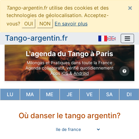
×
Tango-argentin.fr
utilise des cookies et des
technologies de géolocalisation. Acceptez-
vous?
OUI
NON
En savoir plus
Tango-argentin.fr
L'agenda du Tango à Paris
Milongas et Pratiques dans toute la France
Agenda collaboratif, vérifié quotidiennement
Apps
iOS
&
Android
LU
MA
ME
JE
VE
SA
DI
Où danser le tango argentin?