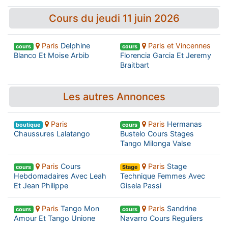
Cours du jeudi 11 juin 2026
Paris
Delphine
Paris et Vincennes
cours
cours
Blanco Et Moise Arbib
Florencia Garcia Et Jeremy
Braitbart
Les autres Annonces
Paris
Paris
Hermanas
boutique
cours
Chaussures Lalatango
Bustelo Cours Stages
Tango Milonga Valse
Paris
Cours
Paris
Stage
cours
Stage
Hebdomadaires Avec Leah
Technique Femmes Avec
Et Jean Philippe
Gisela Passi
Paris
Tango Mon
Paris
Sandrine
cours
cours
Amour Et Tango Unione
Navarro Cours Reguliers