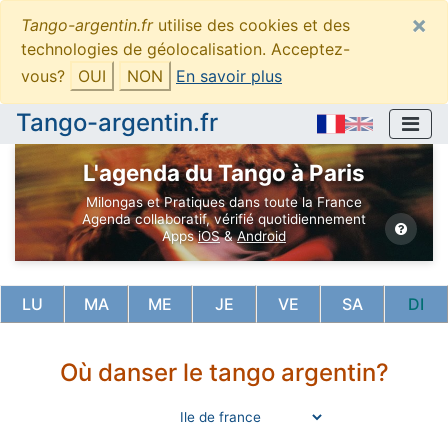
×
Tango-argentin.fr
utilise des cookies et des
technologies de géolocalisation. Acceptez-
vous?
OUI
NON
En savoir plus
Tango-argentin.fr
L'agenda du Tango à Paris
Milongas et Pratiques dans toute la France
Agenda collaboratif, vérifié quotidiennement
Apps
iOS
&
Android
LU
MA
ME
JE
VE
SA
DI
Où danser le tango argentin?