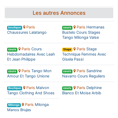
Les autres Annonces
Paris
Paris
Hermanas
boutique
cours
Chaussures Lalatango
Bustelo Cours Stages
Tango Milonga Valse
Paris
Cours
Paris
Stage
cours
Stage
Hebdomadaires Avec Leah
Technique Femmes Avec
Et Jean Philippe
Gisela Passi
Paris
Tango Mon
Paris
Sandrine
cours
cours
Amour Et Tango Unione
Navarro Cours Reguliers
Paris
Malvon
Paris
Delphine
Boutique
cours
Tango Clothing And Shoes
Blanco Et Moise Arbib
Paris
Milonga
Milonga
Manos Brujas