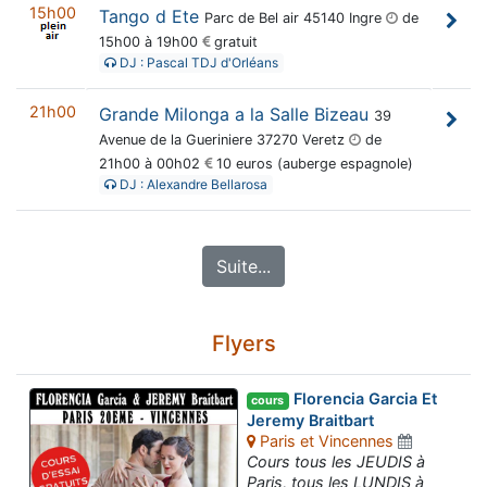
15h00
Tango d Ete
Parc de Bel air 45140 Ingre
de
15h00 à 19h00
gratuit
DJ : Pascal TDJ d'Orléans
21h00
Grande Milonga a la Salle Bizeau
39
Avenue de la Gueriniere 37270 Veretz
de
21h00 à 00h02
10 euros (auberge espagnole)
DJ : Alexandre Bellarosa
Suite...
Flyers
Florencia Garcia Et
cours
Jeremy Braitbart
Paris et Vincennes
Cours tous les JEUDIS à
Paris, tous les LUNDIS à