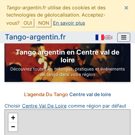
×
Tango-argentin.fr
utilise des cookies et des
technologies de géolocalisation. Acceptez-
vous?
OUI
NON
En savoir plus
Tango-argentin.fr
Tango argentin en Centre val de
loire
Découvrez toutes les milongas, pratiques et événements
de tango dans votre région
L'agenda Du Tango
Centre val de loire
Choisir
Centre Val De Loire
comme région par défaut
+
−