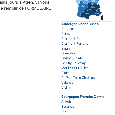
ins jours à Agen. Si vous
de remplir ce
FORMULAIRE
Auvergne Rhone Alpes
Aubenas
Belley
Clermont Fd
Clermont Ferrand
Evian
Grenoble
Gresy Sur Aix
Le Puy En Velay
Moulins Sur Allier
Riom
St Paul Trois Chateaux
Valence
Vichy
Bourgogne Franche Comte
Arbois
Besancon
Dijon