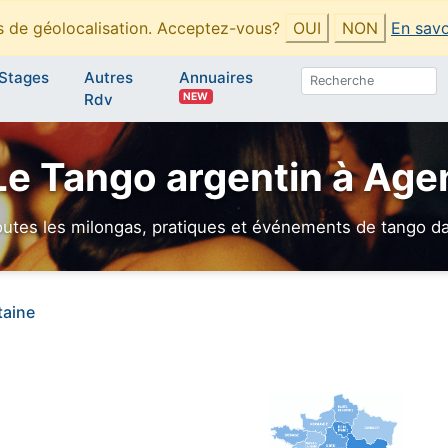
es de géolocalisation. Acceptez-vous?
OUI
NON
En savo
Stages
Autres
Annuaires
NEW
Rdv
Le Tango argentin à Age
utes les milongas, pratiques et événements de tango dan
taine