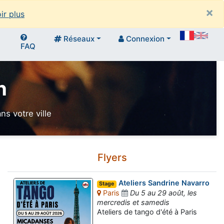
×
ir plus
Réseaux
Connexion
FAQ
n
s votre ville
Flyers
Ateliers Sandrine Navarro
Stage
Paris
Du 5 au 29 août, les
mercredis et samedis
Ateliers de tango d'été à Paris