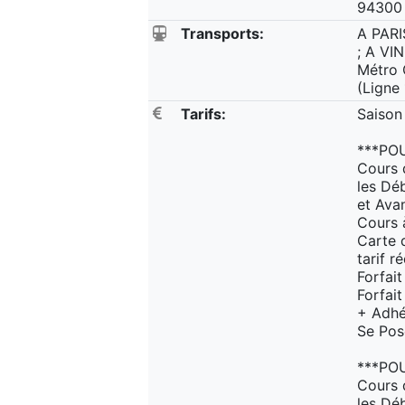
94300
Transports:
A PARI
; A VI
Métro 
(Ligne 
Tarifs:
Saison
***POU
Cours 
les Dé
et Ava
Cours à
Carte 
tarif r
Forfait
Forfai
+ Adhé
Se Pos
***PO
Cours 
les Dé