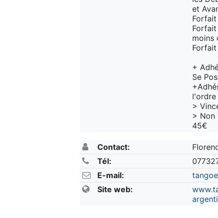
et Ava
Forfai
Forfai
moins 
Forfai
+ Adhé
Se Pos
+Adhés
l'ordr
> Vinc
> Non 
45€
Contact:
Floren
Tél:
07732
E-mail:
tango
Site web:
www.ta
argent