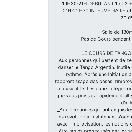
19H30-21H DÉBUTANT 1 et 2 + 
21H-22H30 INTERMÉDIAIRE et 
20h1
Salle de 130
Pas de Cours pendant l
LE COURS DE TANGO D
_Aux personnes qui partent de zé
danser le Tango Argentin. Inutile
rythme. Après une Initiation a
l’apprentissage des bases, l’improv
la musicalité. Les cours intégreron
que vous puissiez rapidement aller
d’aill
_Aux personnes qui ont acquis le
les revoir pour maintenant s'occup
avec l’improvisation, les notions d
être moins préoccupés par les sé