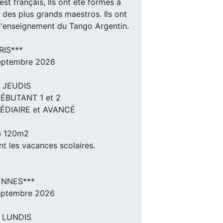
st français, Ils ont été formés à
des plus grands maestros. Ils ont
l'enseignement du Tango Argentin.
RIS***
Septembre 2026
s JEUDIS
ÉBUTANT 1 et 2
ÉDIAIRE et AVANCÉ
e 120m2
t les vacances scolaires.
ENNES***
Septembre 2026
s LUNDIS