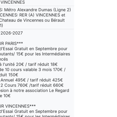
 VINCENNES
S: Métro Alexandre Dumas (Ligne 2)
NCENNES: RER (A) VINCENNES et
Chateau de Vincennes ou Bérault
1)
 2026-2027
R PARIS***
d'Essai Gratuit en Septembre pour
butants/ 15€ pour les Intermédiaires
ncés
 l'unité 20€ / tarif réduit 18€
de 10 cours valable 3 mois 170€ /
éduit 150€
 Annuel 495€ / tarif réduit 425€
t 2 Cours 760€ /tarif réduit 660€
sion à notre association Le Regard
e 10€
UR VINCENNES***
d'Essai Gratuit en Septembre pour
butants/ 15€ pour les Intermédiaires