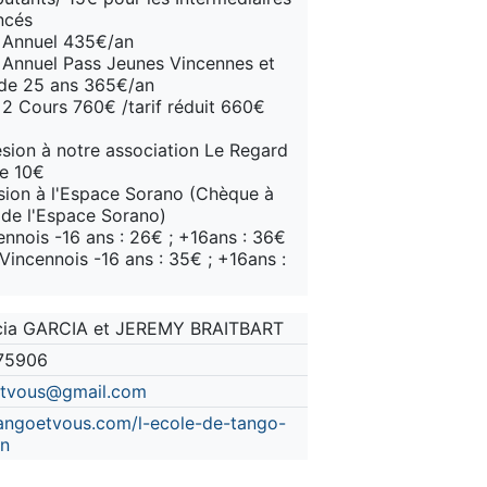
ncés
t Annuel 435€/an
t Annuel Pass Jeunes Vincennes et
de 25 ans 365€/an
t 2 Cours 760€ /tarif réduit 660€
sion à notre association Le Regard
e 10€
ion à l'Espace Sorano (Chèque à
e de l'Espace Sorano)
ennois -16 ans : 26€ ; +16ans : 36€
Vincennois -16 ans : 35€ ; +16ans :
cia GARCIA et JEREMY BRAITBART
75906
etvous@gmail.com
ngoetvous.com/l-ecole-de-tango-
in