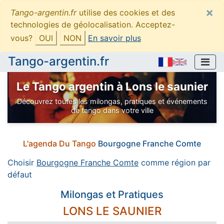
×
Tango-argentin.fr
utilise des cookies et des
technologies de géolocalisation. Acceptez-
vous?
OUI
NON
En savoir plus
Tango-argentin.fr
Le Tango argentin à Lons le saunier
Découvrez toutes les milongas, pratiques et événements
de tango dans votre ville
L'agenda Du Tango
Bourgogne Franche Comte
Choisir
Bourgogne Franche Comte
comme région par
défaut
Milongas et Pratiques
LONS LE SAUNIER