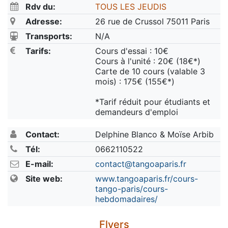
Rdv du:
TOUS LES JEUDIS
Adresse:
26 rue de Crussol 75011 Paris
Transports:
N/A
Tarifs:
Cours d'essai : 10€
Cours à l'unité : 20€ (18€*)
Carte de 10 cours (valable 3
mois) : 175€ (155€*)
*Tarif réduit pour étudiants et
demandeurs d'emploi
Contact:
Delphine Blanco & Moïse Arbib
Tél:
0662110522
E-mail:
contact@tangoaparis.fr
Site web:
www.tangoaparis.fr/cours-
tango-paris/cours-
hebdomadaires/
Flyers