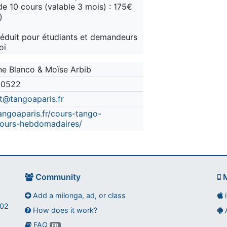
de 10 cours (valable 3 mois) : 175€
)
 réduit pour étudiants et demandeurs
oi
ne Blanco & Moïse Arbib
10522
t@tangoaparis.fr
ngoaparis.fr/cours-tango-
cours-hebdomadaires/
Community
M
Add a milonga, ad, or class
002
How does it work?
FAQ
FR