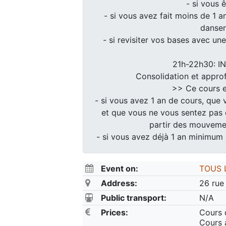
- si vous 
- si vous avez fait moins de 1 a
danser
- si revisiter vos bases avec un
21h-22h30: I
Consolidation et appro
>> Ce cours e
- si vous avez 1 an de cours, que 
et que vous ne vous sentez pas e
partir des mouvemen
- si vous avez déjà 1 an minimum 
Event on:
TOUS 
Address:
26 rue
Public transport:
N/A
Prices:
Cours 
Cours à