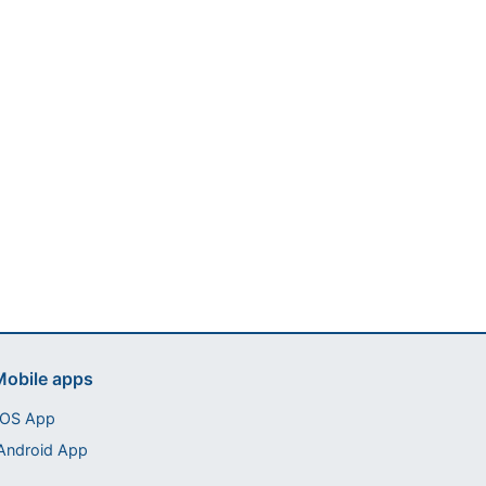
Assistant tango-argentin.fr
Questions sur les milongas, cours et stages
obile apps
iOS App
Android App