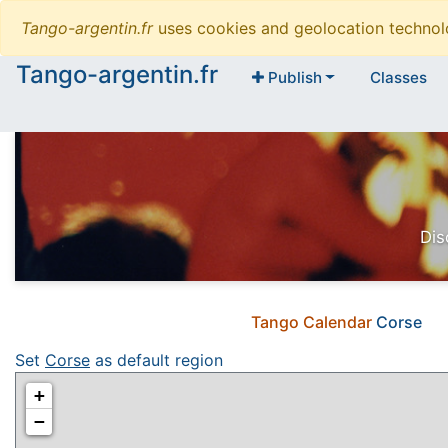
Tango-argentin.fr
uses cookies and geolocation technol
Tango-argentin.fr
Publish
Classes
Dis
Tango Calendar
Corse
Set
Corse
as default region
+
−