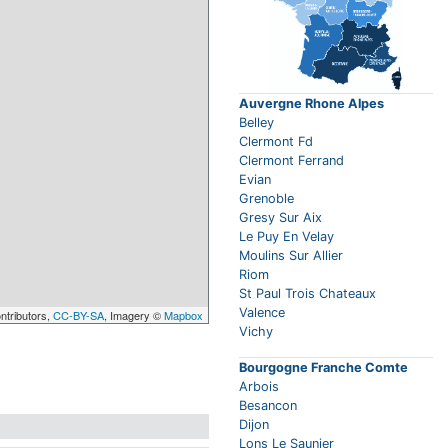
Auvergne Rhone Alpes
Belley
Clermont Fd
Clermont Ferrand
Evian
Grenoble
Gresy Sur Aix
Le Puy En Velay
Moulins Sur Allier
Riom
St Paul Trois Chateaux
Valence
ntributors,
CC-BY-SA
, Imagery ©
Mapbox
Vichy
Bourgogne Franche Comte
Arbois
Besancon
Dijon
Lons Le Saunier