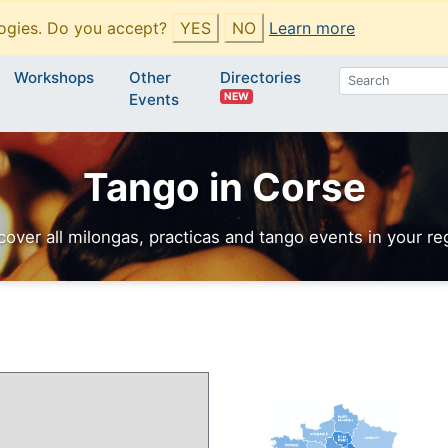
ogies. Do you accept?
YES
NO
Learn more
Workshops
Other
Directories
NEW
Events
Tango in Corse
cover all milongas, practicas and tango events in your re