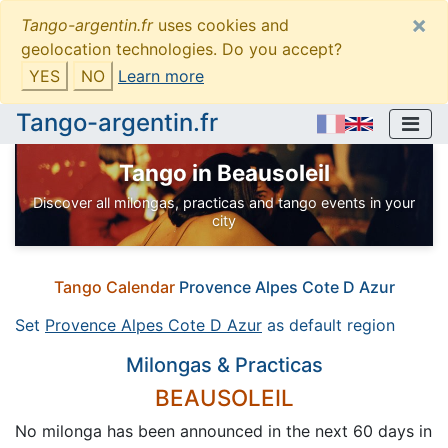
×
Tango-argentin.fr
uses cookies and
geolocation technologies. Do you accept?
YES
NO
Learn more
Tango-argentin.fr
Tango in Beausoleil
Discover all milongas, practicas and tango events in your
city
Tango Calendar
Provence Alpes Cote D Azur
Set
Provence Alpes Cote D Azur
as default region
Milongas & Practicas
BEAUSOLEIL
No milonga has been announced in the next 60 days in