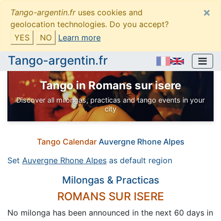
×
Tango-argentin.fr
uses cookies and
geolocation technologies. Do you accept?
YES
NO
Learn more
Tango-argentin.fr
Tango in Romans sur isere
Discover all milongas, practicas and tango events in your
city
Tango Calendar
Auvergne Rhone Alpes
Set
Auvergne Rhone Alpes
as default region
Milongas & Practicas
ROMANS SUR ISERE
No milonga has been announced in the next 60 days in