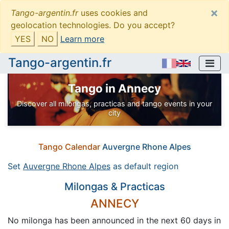
×
Tango-argentin.fr
uses cookies and
geolocation technologies. Do you accept?
YES
NO
Learn more
Tango-argentin.fr
Tango in Annecy
Discover all milongas, practicas and tango events in your
city
Tango Calendar
Auvergne Rhone Alpes
Set
Auvergne Rhone Alpes
as default region
Milongas & Practicas
ANNECY
No milonga has been announced in the next 60 days in