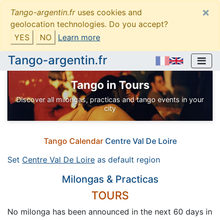
×
Tango-argentin.fr
uses cookies and
geolocation technologies. Do you accept?
YES
NO
Learn more
Tango-argentin.fr
Tango in Tours
Discover all milongas, practicas and tango events in your
city
Tango Calendar
Centre Val De Loire
Set
Centre Val De Loire
as default region
Milongas & Practicas
TOURS
No milonga has been announced in the next 60 days in