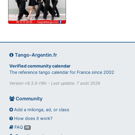
Tango-Argentin.fr
Verified community calendar
The reference tango calendar for France since 2002
Version v9.3.0-i18n - Last update: 7 août 2026
Community
Add a milonga, ad, or class
How does it work?
FAQ
Assistant tango-argentin.fr
FR
Questions sur les milongas, cours et stages