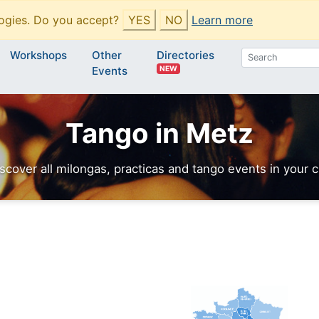
ogies. Do you accept?
YES
NO
Learn more
Workshops
Other
Directories
NEW
Events
Tango in Metz
scover all milongas, practicas and tango events in your c