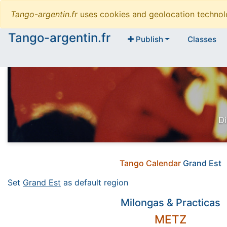
Tango-argentin.fr
uses cookies and geolocation technol
Tango-argentin.fr
Publish
Classes
Di
Tango Calendar
Grand Est
Set
Grand Est
as default region
Milongas & Practicas
METZ