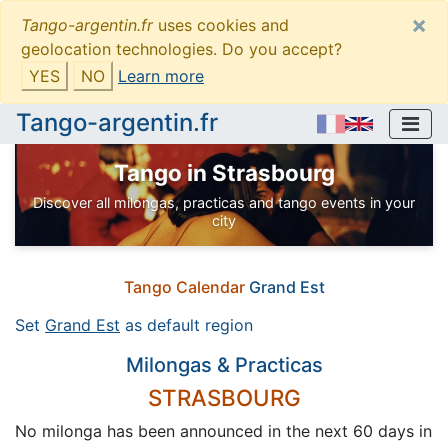
×
Tango-argentin.fr
uses cookies and
geolocation technologies. Do you accept?
YES
NO
Learn more
Tango-argentin.fr
Tango in Strasbourg
Discover all milongas, practicas and tango events in your
city
Tango Calendar
Grand Est
Set
Grand Est
as default region
Milongas & Practicas
STRASBOURG
No milonga has been announced in the next 60 days in