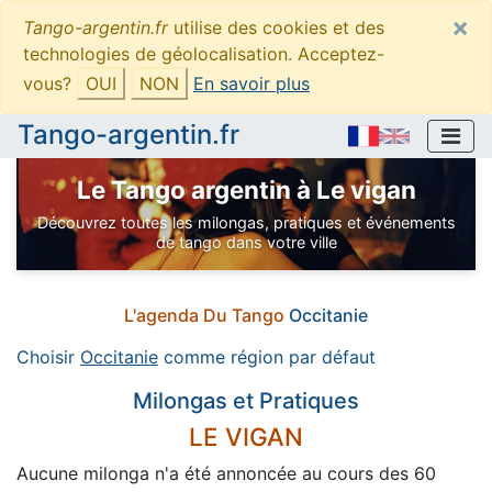
×
Tango-argentin.fr
utilise des cookies et des
technologies de géolocalisation. Acceptez-
vous?
OUI
NON
En savoir plus
Tango-argentin.fr
Le Tango argentin à Le vigan
Découvrez toutes les milongas, pratiques et événements
de tango dans votre ville
L'agenda Du Tango
Occitanie
Choisir
Occitanie
comme région par défaut
Milongas et Pratiques
LE VIGAN
Aucune milonga n'a été annoncée au cours des 60