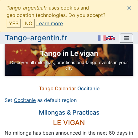
×
Tango-argentin.fr
uses cookies and
geolocation technologies. Do you accept?
YES
NO
Learn more
Tango-argentin.fr
Tango in Le vigan
Discover all milongas, practicas and tango events in your
city
Tango Calendar
Occitanie
Set
Occitanie
as default region
Milongas & Practicas
LE VIGAN
No milonga has been announced in the next 60 days in