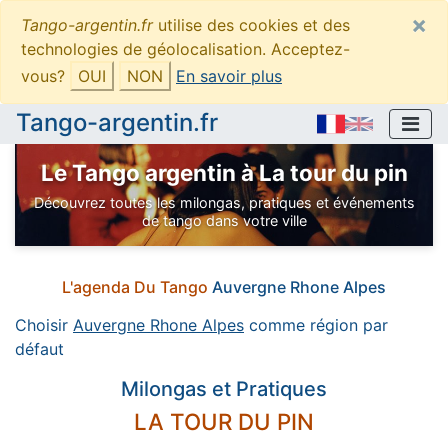
×
Tango-argentin.fr
utilise des cookies et des
technologies de géolocalisation. Acceptez-
vous?
OUI
NON
En savoir plus
Tango-argentin.fr
Le Tango argentin à La tour du pin
Découvrez toutes les milongas, pratiques et événements
de tango dans votre ville
L'agenda Du Tango
Auvergne Rhone Alpes
Choisir
Auvergne Rhone Alpes
comme région par
défaut
Milongas et Pratiques
LA TOUR DU PIN