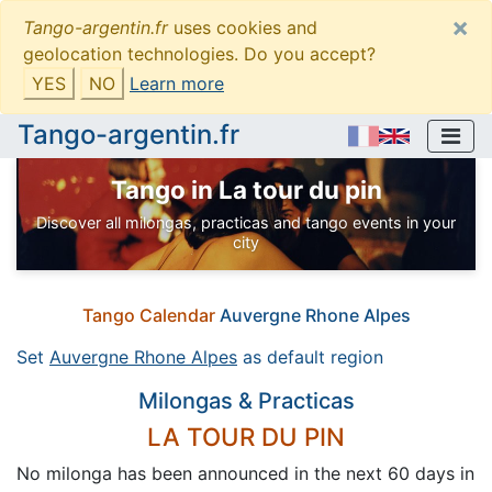
×
Tango-argentin.fr
uses cookies and
geolocation technologies. Do you accept?
YES
NO
Learn more
Tango-argentin.fr
Tango in La tour du pin
Discover all milongas, practicas and tango events in your
city
Tango Calendar
Auvergne Rhone Alpes
Set
Auvergne Rhone Alpes
as default region
Milongas & Practicas
LA TOUR DU PIN
No milonga has been announced in the next 60 days in