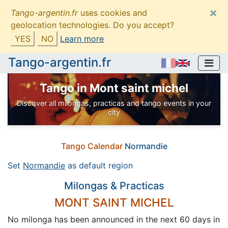
×
Tango-argentin.fr
uses cookies and
geolocation technologies. Do you accept?
YES
NO
Learn more
Tango-argentin.fr
Tango in Mont saint michel
Discover all milongas, practicas and tango events in your
city
Tango Calendar
Normandie
Set
Normandie
as default region
Milongas & Practicas
MONT SAINT MICHEL
No milonga has been announced in the next 60 days in