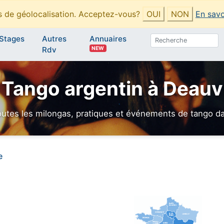
es de géolocalisation. Acceptez-vous?
OUI
NON
En savo
Stages
Autres
Annuaires
NEW
Rdv
 Tango argentin à Deauvi
utes les milongas, pratiques et événements de tango dan
e