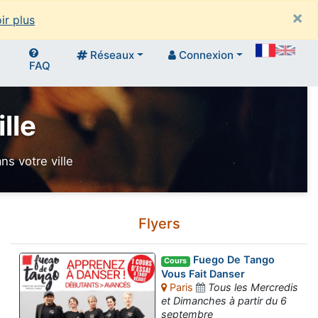
×
ir plus
Réseaux
Connexion
FAQ
lle
s votre ville
Flyers
Fuego De Tango
Cours
Vous Fait Danser
Paris
Tous les Mercredis
et Dimanches à partir du 6
septembre