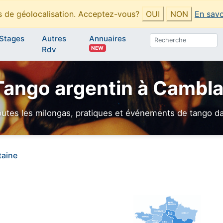
es de géolocalisation. Acceptez-vous?
OUI
NON
En savo
Stages
Autres
Annuaires
NEW
Rdv
Tango argentin à Cambl
utes les milongas, pratiques et événements de tango dan
taine