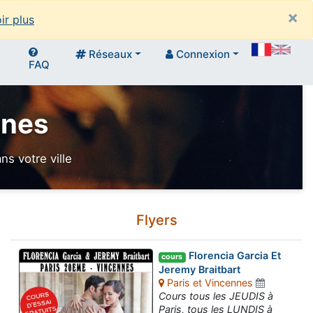
×
ir plus
Réseaux
Connexion
FAQ
anes
s votre ville
Flyers
Florencia Garcia Et
cours
Jeremy Braitbart
Paris et Vincennes
Cours tous les JEUDIS à
Paris, tous les LUNDIS à