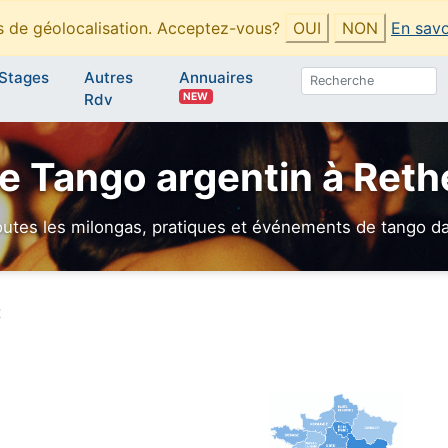
es de géolocalisation. Acceptez-vous?
OUI
NON
En savo
Stages
Autres
Annuaires
NEW
Rdv
e Tango argentin à Reth
utes les milongas, pratiques et événements de tango dan
t