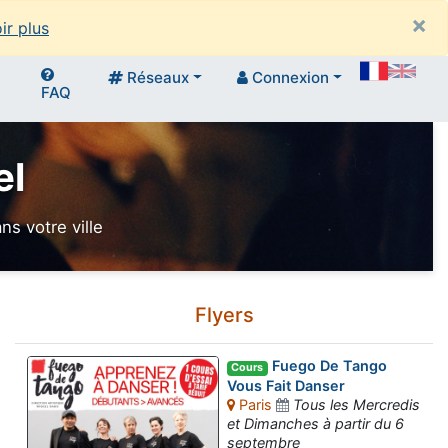
×
ir plus
Réseaux
Connexion
FAQ
el
s votre ville
Flyers
Fuego De Tango
Cours
Vous Fait Danser
Paris
Tous les Mercredis
et Dimanches à partir du 6
septembre