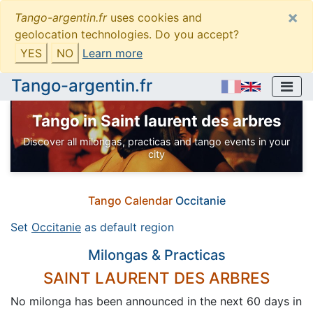
×
Tango-argentin.fr
uses cookies and
geolocation technologies. Do you accept?
YES
NO
Learn more
Tango-argentin.fr
Tango in Saint laurent des arbres
Discover all milongas, practicas and tango events in your
city
Tango Calendar
Occitanie
Set
Occitanie
as default region
Milongas & Practicas
SAINT LAURENT DES ARBRES
No milonga has been announced in the next 60 days in