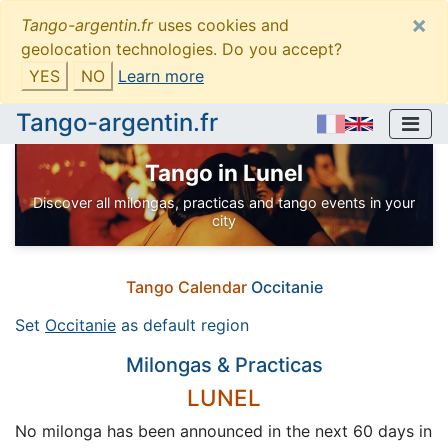
×
Tango-argentin.fr
uses cookies and
geolocation technologies. Do you accept?
YES
NO
Learn more
Tango-argentin.fr
Tango in Lunel
Discover all milongas, practicas and tango events in your
city
Tango Calendar
Occitanie
Set
Occitanie
as default region
Milongas & Practicas
LUNEL
No milonga has been announced in the next 60 days in