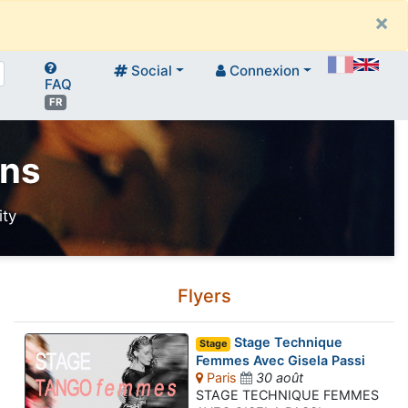
×
Social
Connexion
FAQ
FR
ens
ity
Flyers
Stage Technique
Stage
Femmes Avec Gisela Passi
Paris
30 août
STAGE TECHNIQUE FEMMES