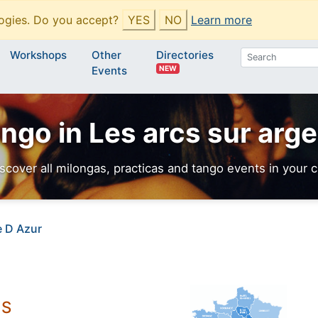
ogies. Do you accept?
YES
NO
Learn more
Workshops
Other
Directories
NEW
Events
ngo in Les arcs sur arg
scover all milongas, practicas and tango events in your c
e D Azur
NS