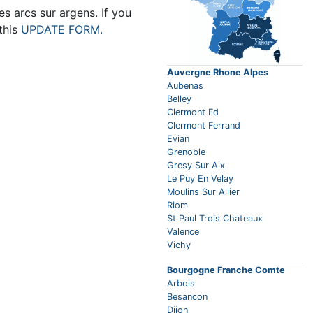
s arcs sur argens. If you
 this
UPDATE FORM.
Auvergne Rhone Alpes
Aubenas
Belley
Clermont Fd
Clermont Ferrand
Evian
Grenoble
Gresy Sur Aix
Le Puy En Velay
Moulins Sur Allier
Riom
St Paul Trois Chateaux
Valence
Vichy
Bourgogne Franche Comte
Arbois
Besancon
Dijon