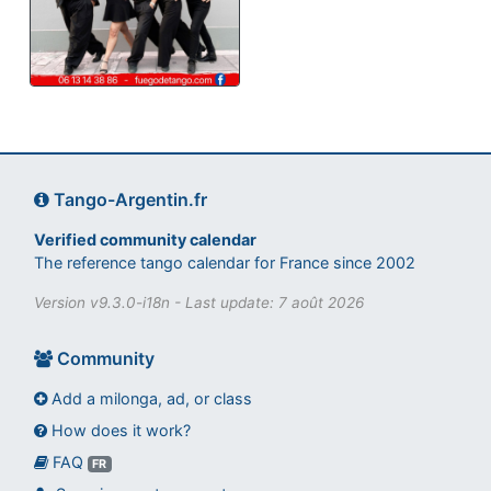
Tango-Argentin.fr
Verified community calendar
The reference tango calendar for France since 2002
Version v9.3.0-i18n - Last update: 7 août 2026
Community
Add a milonga, ad, or class
How does it work?
FAQ
Assistant tango-argentin.fr
FR
Questions sur les milongas, cours et stages