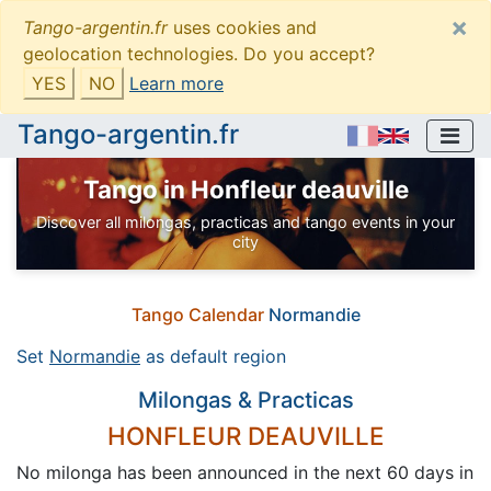
×
Tango-argentin.fr
uses cookies and
geolocation technologies. Do you accept?
YES
NO
Learn more
Tango-argentin.fr
Tango in Honfleur deauville
Discover all milongas, practicas and tango events in your
city
Tango Calendar
Normandie
Set
Normandie
as default region
Milongas & Practicas
HONFLEUR DEAUVILLE
No milonga has been announced in the next 60 days in