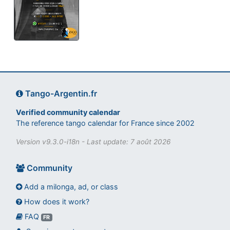
Tango-Argentin.fr
Verified community calendar
The reference tango calendar for France since 2002
Version v9.3.0-i18n - Last update: 7 août 2026
Community
Add a milonga, ad, or class
How does it work?
FAQ
Assistant tango-argentin.fr
FR
Questions sur les milongas, cours et stages