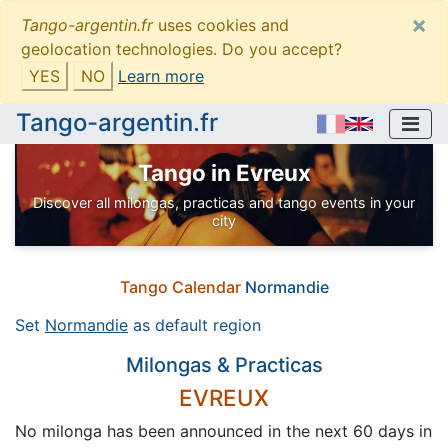
×
Tango-argentin.fr
uses cookies and
geolocation technologies. Do you accept?
YES
NO
Learn more
Tango-argentin.fr
Tango in Evreux
Discover all milongas, practicas and tango events in your
city
Tango Calendar
Normandie
Set
Normandie
as default region
Milongas & Practicas
EVREUX
No milonga has been announced in the next 60 days in