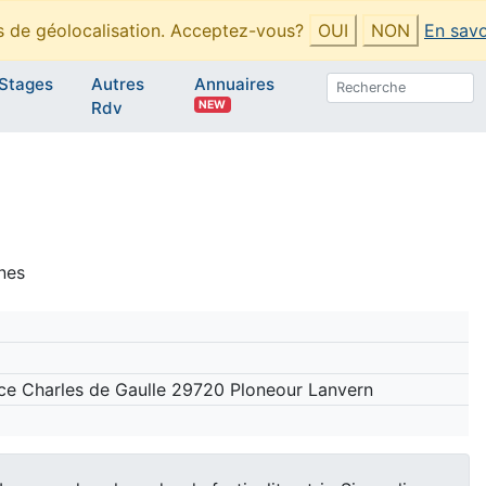
es de géolocalisation. Acceptez-vous?
OUI
NON
En savo
Stages
Autres
Annuaires
NEW
Rdv
nes
ace Charles de Gaulle 29720 Ploneour Lanvern