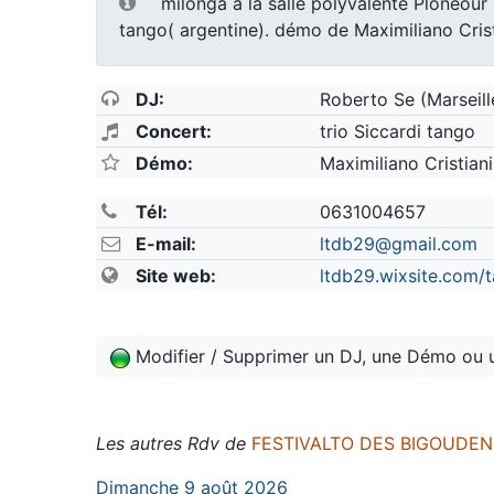
milonga a la salle polyvalente Ploneour L
tango( argentine). démo de Maximiliano Cris
DJ:
Roberto Se (Marseill
Concert:
trio Siccardi tango
Démo:
Maximiliano Cristiani
Tél:
0631004657
E-mail:
ltdb29@gmail.com
Site web:
ltdb29.wixsite.com
Modifier / Supprimer un DJ, une Démo ou 
Les autres Rdv de
FESTIVALTO DES BIGOUDE
Dimanche 9 août 2026