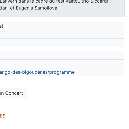
anvern dans le cadre du festivalito.. trio Siccardi
tiani et Eugenia Samoilova.
e)
/tango-des-bigoudenes/programme
un Concert
NES