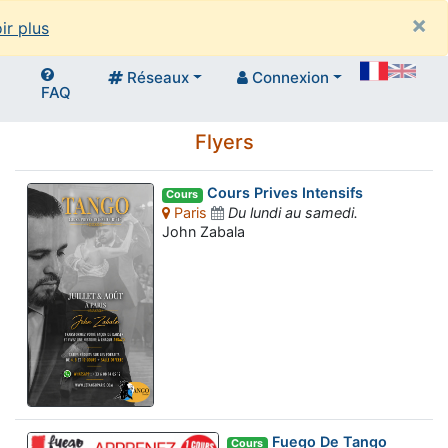
×
ir plus
Réseaux
Connexion
FAQ
Flyers
Cours Prives Intensifs
Cours
Paris
Du lundi au samedi.
John Zabala
Fuego De Tango
Cours