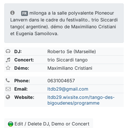
milonga a la salle polyvalente Ploneour
FR
Lanvern dans le cadre du festivalito.. trio Siccardi
tango( argentine). démo de Maximiliano Cristiani
et Eugenia Samoilova.
DJ:
Roberto Se (Marseille)
Concert:
trio Siccardi tango
Démo:
Maximiliano Cristiani
Phone:
0631004657
Email:
ltdb29@gmail.com
Website:
ltdb29.wixsite.com/tango-des-
bigoudenes/programme
Edit / Delete DJ, Demo or Concert