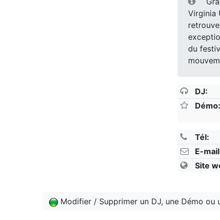
Gra
Virginia
retrouve
exceptio
du festiv
mouveme
DJ:
Démo
Tél:
E-mail
Site w
Modifier / Supprimer un DJ, une Démo ou 