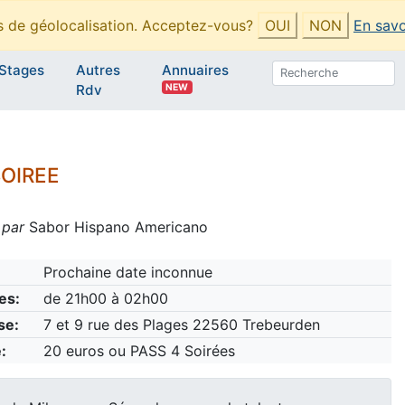
es de géolocalisation. Acceptez-vous?
OUI
NON
En savo
Stages
Autres
Annuaires
NEW
Rdv
SOIREE
 par
Sabor Hispano Americano
Prochaine date inconnue
es:
de 21h00 à 02h00
se:
7 et 9 rue des Plages 22560 Trebeurden
:
20 euros ou PASS 4 Soirées