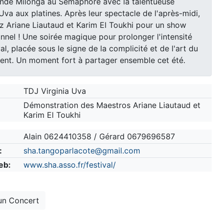
nde Milonga au Sémaphore avec la talentueuse
 Uva aux platines. Après leur spectacle de l'après-midi,
z Ariane Liautaud et Karim El Toukhi pour un show
nnel ! Une soirée magique pour prolonger l'intensité
al, placée sous le signe de la complicité et de l'art du
nt. Un moment fort à partager ensemble cet été.
TDJ Virginia Uva
:
Démonstration des Maestros Ariane Liautaud et
Karim El Toukhi
Alain 0624410358 / Gérard 0679696587
:
sha.tangoparlacote@gmail.com
eb:
www.sha.asso.fr/festival/
un Concert