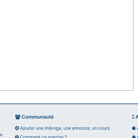
Communauté
A
Ajouter une milonga, une annonce, un cours
A
ce
Comment ça marche ?
A