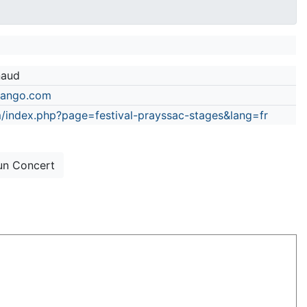
naud
tango.com
index.php?page=festival-prayssac-stages&lang=fr
un Concert