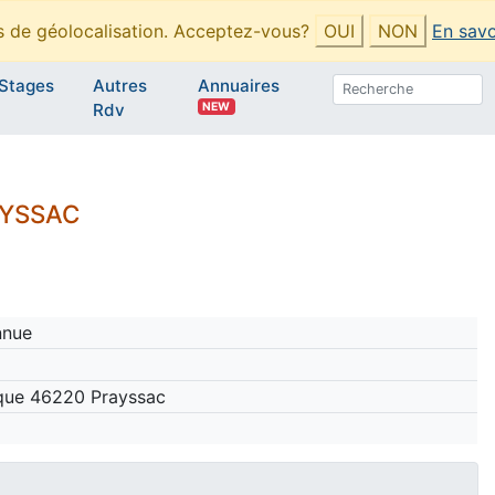
es de géolocalisation. Acceptez-vous?
OUI
NON
En savo
Stages
Autres
Annuaires
NEW
Rdv
AYSSAC
nnue
ique 46220 Prayssac