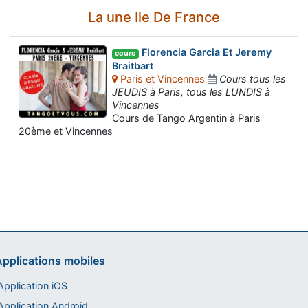
La une Ile De France
Florencia Garcia Et Jeremy
cours
Braitbart
Paris et Vincennes
Cours tous les
JEUDIS à Paris, tous les LUNDIS à
Vincennes
Cours de Tango Argentin à Paris
20ème et Vincennes
Assistant tango-argentin.fr
Questions sur les milongas, cours et stages
pplications mobiles
pplication iOS
pplication Android