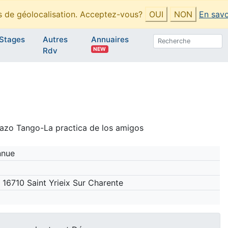
es de géolocalisation. Acceptez-vous?
OUI
NON
En savo
Stages
Autres
Annuaires
NEW
Rdv
azo Tango-La practica de los amigos
nnue
 16710 Saint Yrieix Sur Charente