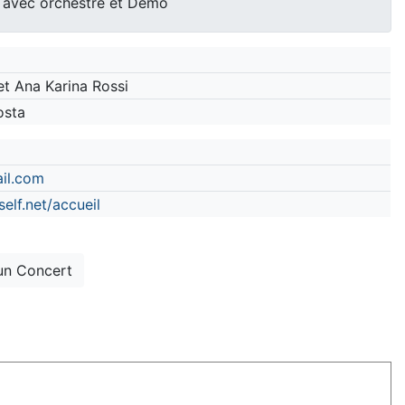
 avec orchestre et Démo
et Ana Karina Rossi
osta
il.com
elf.net/accueil
un Concert