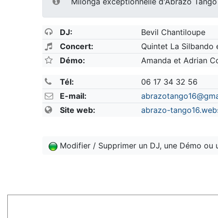
Milonga exceptionnelle d'Abrazo Tango
DJ:
Bevil Chantiloupe
Concert:
Quintet La Silbando 
Démo:
Amanda et Adrian C
Tél:
06 17 34 32 56
E-mail:
abrazotango16@gma
Site web:
abrazo-tango16.webs
Modifier / Supprimer un DJ, une Démo ou 