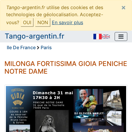
×
Tango-argentin.fr
utilise des cookies et des
technologies de géolocalisation. Acceptez-
vous?
OUI
NON
En savoir plus
Tango-argentin.fr
Ile De France
Paris
MILONGA FORTISSIMA GIOIA PENICHE
NOTRE DAME