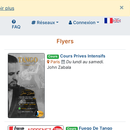
×
ir plus
Réseaux
Connexion
FAQ
Flyers
Cours Prives Intensifs
Cours
Paris
Du lundi au samedi.
John Zabala
Fuego De Tango
Cours