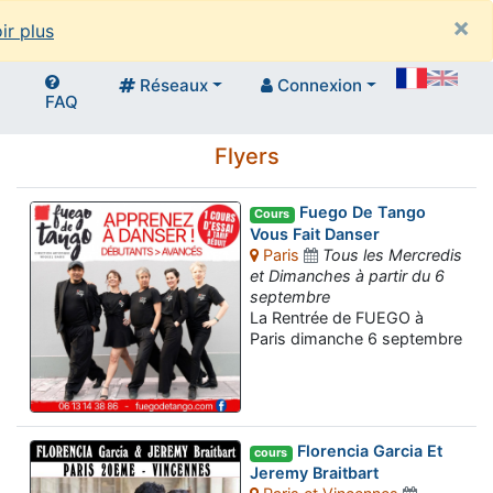
×
ir plus
Réseaux
Connexion
FAQ
Flyers
Fuego De Tango
Cours
Vous Fait Danser
Paris
Tous les Mercredis
et Dimanches à partir du 6
septembre
La Rentrée de FUEGO à
Paris dimanche 6 septembre
Florencia Garcia Et
cours
Jeremy Braitbart