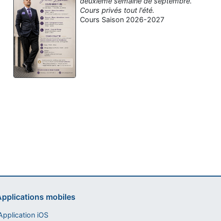
deuxième semaine de septembre.
Cours privés tout l'été.
Cours Saison 2026-2027
Assistant tango-argentin.fr
Questions sur les milongas, cours et stages
pplications mobiles
pplication iOS