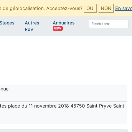
es de géolocalisation. Acceptez-vous?
OUI
NON
En savo
Stages
Autres
Annuaires
NEW
Rdv
nnue
fetes place du 11 novembre 2018 45750 Saint Pryve Saint