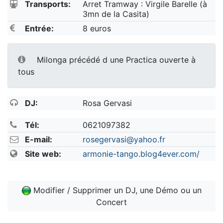
Transports:
Arret Tramway : Virgile Barelle (à
3mn de la Casita)
Entrée:
8 euros
Milonga précédé d une Practica ouverte à
tous
DJ:
Rosa Gervasi
Tél:
0621097382
E-mail:
rosegervasi@yahoo.fr
Site web:
armonie-tango.blog4ever.com/
Modifier / Supprimer un DJ, une Démo ou un
Concert