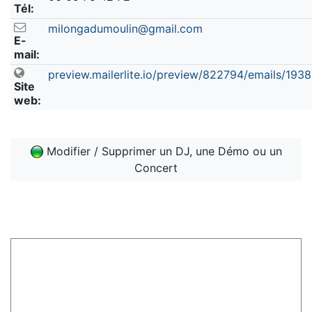
Tél:
milongadumoulin@gmail.com
E-
mail:
preview.mailerlite.io/preview/822794/emails/19
Site
web:
Modifier / Supprimer un DJ, une Démo ou un
Concert