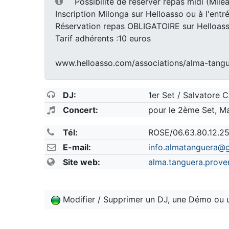
Possibilité de réserver repas midi (Milea
Inscription Milonga sur Helloasso ou à l'entr
Réservation repas OBLIGATOIRE sur Helloas
Tarif adhérents :10 euros
www.helloasso.com/associations/alma-tang
DJ:
1er Set / Salvator
Concert:
pour le 2ème Set, 
Tél:
ROSE/06.63.80.12.25
E-mail:
info.almatanguera@
Site web:
alma.tanguera.prove
Modifier / Supprimer un DJ, une Démo ou 