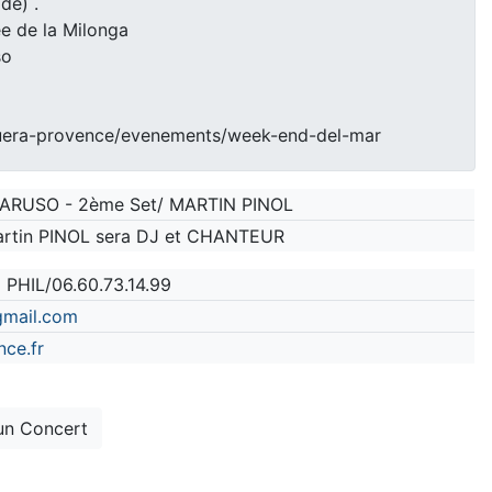
de) .
ée de la Milonga
so
uera-provence/evenements/week-end-del-mar
e CARUSO - 2ème Set/ MARTIN PINOL
Martin PINOL sera DJ et CHANTEUR
 PHIL/06.60.73.14.99
gmail.com
nce.fr
un Concert