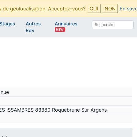
es de géolocalisation. Acceptez-vous?
OUI
NON
En savo
Stages
Autres
Annuaires
NEW
Rdv
nnue
ES ISSAMBRES 83380 Roquebrune Sur Argens