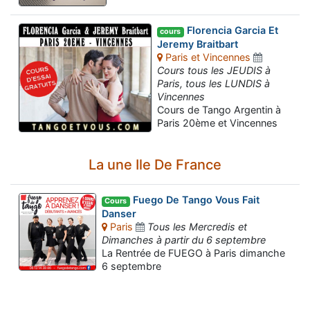
Florencia Garcia Et
cours
Jeremy Braitbart
Paris et Vincennes
Cours tous les JEUDIS à
Paris, tous les LUNDIS à
Vincennes
Cours de Tango Argentin à
Paris 20ème et Vincennes
La une Ile De France
Fuego De Tango Vous Fait
Cours
Danser
Paris
Tous les Mercredis et
Dimanches à partir du 6 septembre
La Rentrée de FUEGO à Paris dimanche
6 septembre
Assistant tango-argentin.fr
Questions sur les milongas, cours et stages