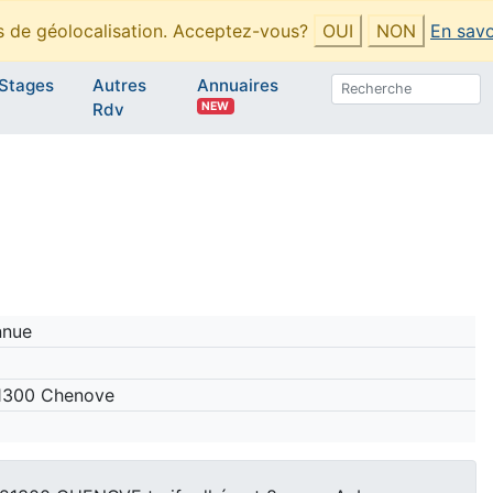
es de géolocalisation. Acceptez-vous?
OUI
NON
En savo
Stages
Autres
Annuaires
NEW
Rdv
nnue
21300 Chenove