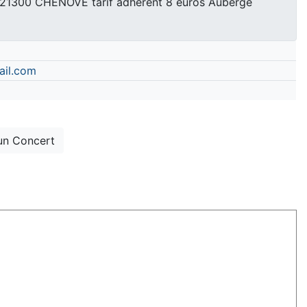
c 21300 CHENOVE tarif adhérent 8 euros Auberge
ail.com
un Concert