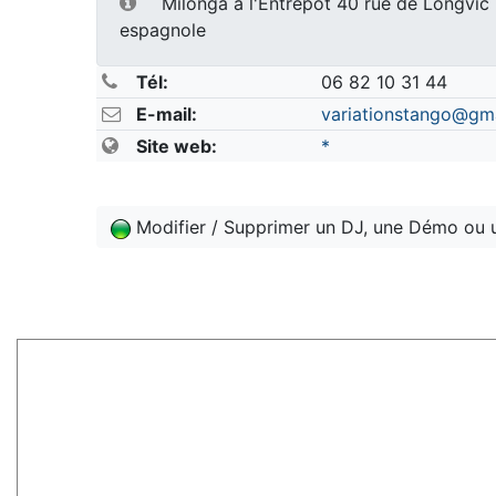
Milonga à l'Entrepôt 40 rue de Longvi
espagnole
Tél:
06 82 10 31 44
E-mail:
variationstango@gm
Site web:
*
Modifier / Supprimer un DJ, une Démo ou 