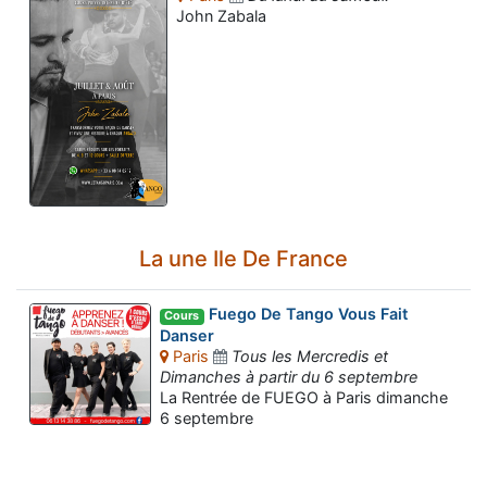
John Zabala
La une Ile De France
Fuego De Tango Vous Fait
Cours
Danser
Paris
Tous les Mercredis et
Dimanches à partir du 6 septembre
La Rentrée de FUEGO à Paris dimanche
Assistant tango-argentin.fr
6 septembre
Questions sur les milongas, cours et stages