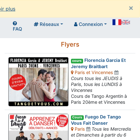
×
ir plus
Réseaux
Connexion
FAQ
Flyers
Florencia Garcia Et
cours
Jeremy Braitbart
Paris et Vincennes
Cours tous les JEUDIS à
Paris, tous les LUNDIS à
Vincennes
Cours de Tango Argentin à
Paris 20ème et Vincennes
Fuego De Tango
Cours
Vous Fait Danser
Paris
Tous les Mercredis
et Dimanches à partir du 6