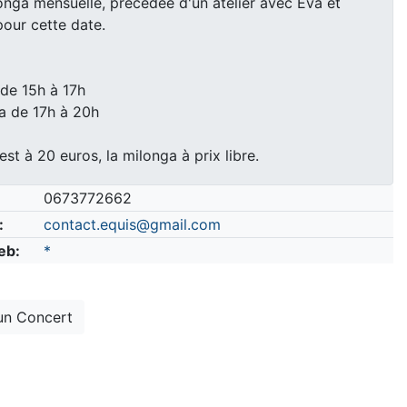
onga mensuelle, précédée d'un atelier avec Eva et
pour cette date.
 de 15h à 17h
a de 17h à 20h
 est à 20 euros, la milonga à prix libre.
0673772662
:
contact.equis@gmail.com
eb:
*
un Concert