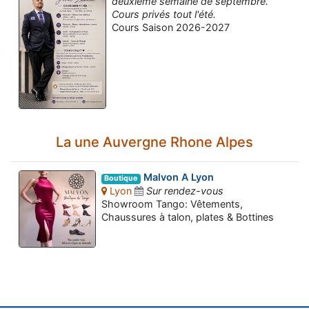
deuxième semaine de septembre.
Cours privés tout l'été.
Cours Saison 2026-2027
La une Auvergne Rhone Alpes
Malvon A Lyon
Boutique
Lyon
Sur rendez-vous
Showroom Tango: Vêtements,
Chaussures à talon, plates & Bottines
Assistant tango-argentin.fr
Questions sur les milongas, cours et stages