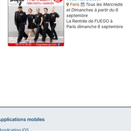
Paris
Tous les Mercredis
et Dimanches à partir du 6
septembre
La Rentrée de FUEGO à
Paris dimanche 6 septembre
Assistant tango-argentin.fr
Questions sur les milongas, cours et stages
pplications mobiles
pplication iOS