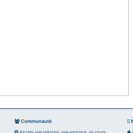
Communauté
A
Ajouter une milonga, une annonce, un cours
A