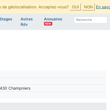
es de géolocalisation. Acceptez-vous?
OUI
NON
En savo
Stages
Autres
Annuaires
NEW
Rdv
16430 Champniers