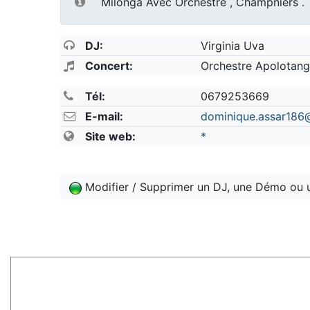
Milonga Avec Orchestre , Champniers .
DJ:
Virginia Uva
Concert:
Orchestre Apolotan
Tél:
0679253669
E-mail:
dominique.assar186
Site web:
*
Modifier / Supprimer un DJ, une Démo ou 