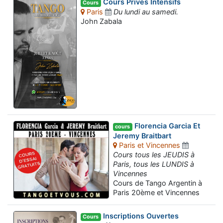
Cours Prives Intensifs
Cours
Paris
Du lundi au samedi.
John Zabala
Florencia Garcia Et
cours
Jeremy Braitbart
Paris et Vincennes
Cours tous les JEUDIS à
Paris, tous les LUNDIS à
Vincennes
Cours de Tango Argentin à
Paris 20ème et Vincennes
Inscriptions Ouvertes
Cours