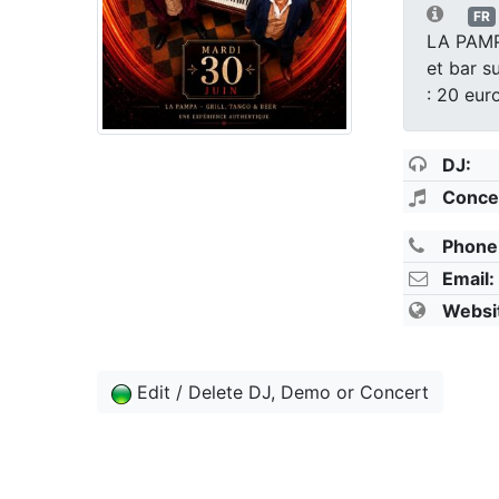
FR
LA PAMPA
et bar su
: 20 eur
DJ:
Conce
Phone
Email:
Websi
Edit / Delete DJ, Demo or Concert