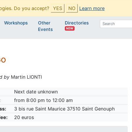
ogies. Do you accept?
YES
NO
Learn more
Workshops
Other
Directories
NEW
Events
GO
d by
Martin LIONTI
Next date unknown
:
from 8:00 pm to 12:00 am
ss:
3 bis rue Saint Maurice 37510 Saint Genouph
fee:
20 euros