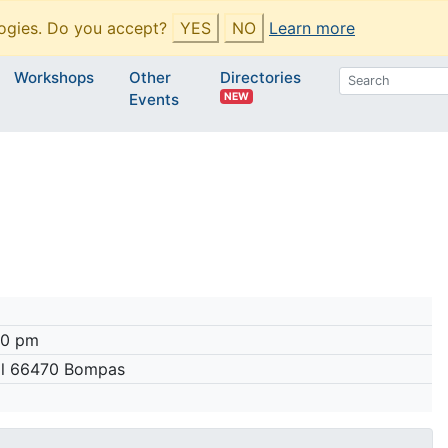
ogies. Do you accept?
YES
NO
Learn more
Workshops
Other
Directories
NEW
Events
00 pm
lol 66470 Bompas