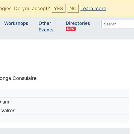
ogies. Do you accept?
YES
NO
Learn more
Workshops
Other
Directories
NEW
Events
longa Consulaire
0 am
 Valros