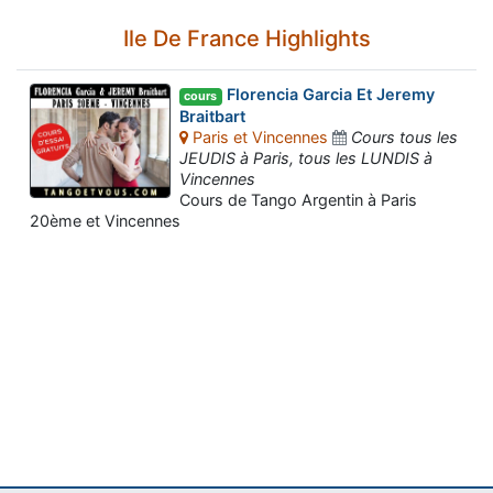
Ile De France Highlights
Florencia Garcia Et Jeremy
cours
Braitbart
Paris et Vincennes
Cours tous les
JEUDIS à Paris, tous les LUNDIS à
Vincennes
Cours de Tango Argentin à Paris
20ème et Vincennes
Assistant tango-argentin.fr
Questions sur les milongas, cours et stages