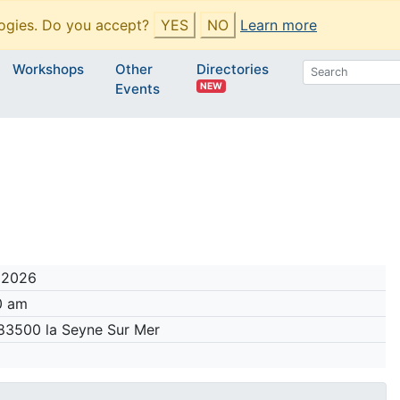
ogies. Do you accept?
YES
NO
Learn more
Workshops
Other
Directories
NEW
Events
 2026
0 am
 83500 la Seyne Sur Mer