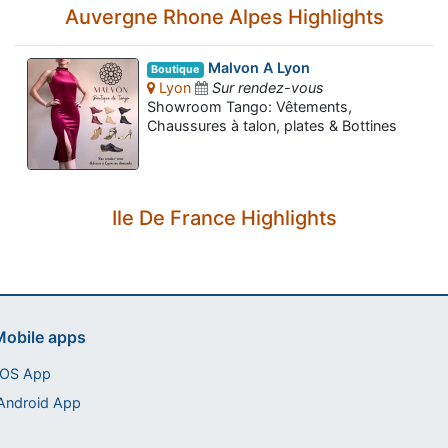
Auvergne Rhone Alpes Highlights
Malvon A Lyon
Boutique
Lyon
Sur rendez-vous
Showroom Tango: Vêtements,
Chaussures à talon, plates & Bottines
Assistant tango-argentin.fr
Ile De France Highlights
Questions sur les milongas, cours et stages
obile apps
iOS App
Android App