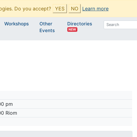
ogies. Do you accept?
YES
NO
Learn more
Workshops
Other
Directories
NEW
Events
:00 pm
200 Riom