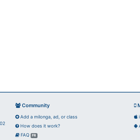
Community
M
Add a milonga, ad, or class
002
How does it work?
FAQ
FR