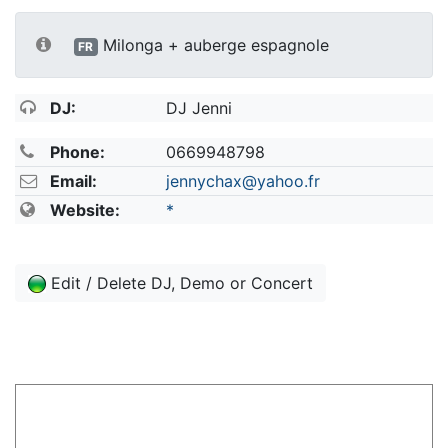
Milonga + auberge espagnole
FR
DJ:
DJ Jenni
Phone:
0669948798
Email:
jennychax@yahoo.fr
Website:
*
Edit / Delete DJ, Demo or Concert